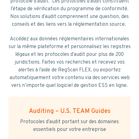
v
n
protocole d’audit. Les protocoles d’audit constituent
i
t
l’étape de vérification du programme de conformité.
g
Nos solutions d’audit comprennent une question, des
a
conseils et des liens vers la réglementation source.
t
i
Accédez aux données réglementaires internationales
o
sur la même plateforme et personnalisez les registres
n
légaux et les protocoles d’audit pour plus de 200
juridictions. Faites vos recherches et recevez vos
alertes à l’aide de RegScan FLEX, ou exportez
automatiquement votre contenu via des services web
vers n’importe quel logiciel de gestion ESS en ligne.
Auditing – U.S. TEAM Guides
Protocoles d’audit portant sur des domaines
essentiels pour votre entreprise