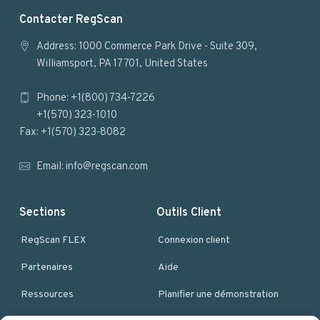
F
Contacter RegScan
o
Address: 1000 Commerce Park Drive - Suite 309,
Williamsport, PA 17701, United States
o
Phone: +1(800) 734-7226
t
+1(570) 323-1010
e
Fax: +1(570) 323-8082
r
Email:
info@regscan.com
Sections
Outils Client
RegScan FLEX
Connexion client
Partenaires
Aide
Ressources
Planifier une démonstration