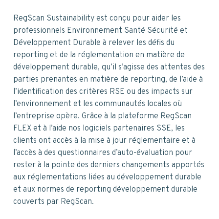
v
n
d
i
t
e
RegScan Sustainability est conçu pour aider les
g
b
professionnels Environnement Santé Sécurité et
a
a
Développement Durable à relever les défis du
t
r
reporting et de la réglementation en matière de
i
développement durable, qu’il s’agisse des attentes des
o
parties prenantes en matière de reporting, de l’aide à
n
l’identification des critères RSE ou des impacts sur
l’environnement et les communautés locales où
l’entreprise opère. Grâce à la plateforme RegScan
FLEX et à l’aide nos logiciels partenaires SSE, les
clients ont accès à la mise à jour réglementaire et à
l’accès à des questionnaires d’auto-évaluation pour
rester à la pointe des derniers changements apportés
aux réglementations liées au développement durable
et aux normes de reporting développement durable
couverts par RegScan.