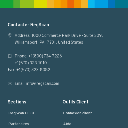
F
Contacter RegScan
o
Address: 1000 Commerce Park Drive - Suite 309,
Williamsport, PA 17701, United States
o
Phone: +1(800) 734-7226
t
+1(570) 323-1010
e
Fax: +1(570) 323-8082
r
Email:
info@regscan.com
Sections
Outils Client
RegScan FLEX
Connexion client
Partenaires
Aide