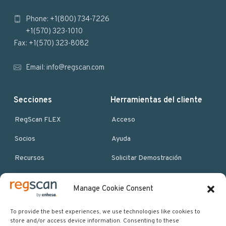
o
Phone: +1(800) 734-7226
t
+1(570) 323-1010
e
Fax: +1(570) 323-8082
r
Email:
info@regscan.com
Secciones
Herramientas del cliente
RegScan FLEX
Acceso
Socios
Ayuda
Recursos
Solicitar Demostración
Quienes Somos
Manage Cookie Consent
Más recursos
To provide the best experiences, we use technologies like cookies to
store and/or access device information. Consenting to these