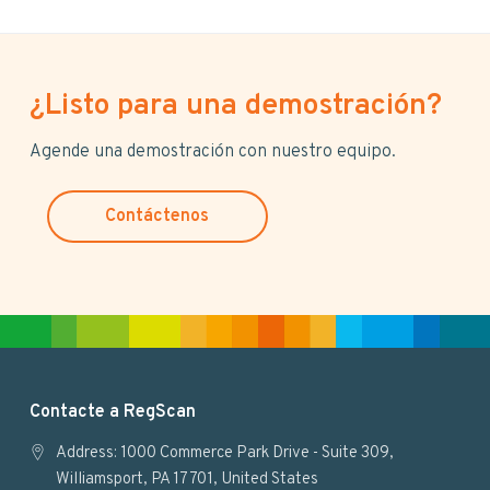
¿Listo para una demostración?
Agende una demostración con nuestro equipo.
Contáctenos
F
Contacte a RegScan
o
Address: 1000 Commerce Park Drive - Suite 309,
Williamsport, PA 17701, United States