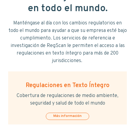
v
n
en todo el mundo
.
i
t
g
a
Manténgase al día con los cambios regulatorios en
t
todo el mundo para ayudar a que su empresa esté bajo
i
cumplimiento. Los servicios de referencia e
o
investigación de RegScan le permiten el acceso a las
n
regulaciones en texto íntegro para más de 200
jurisdicciones.
Regulaciones en Texto Íntegro
Cobertura de regulaciones de medio ambiente,
seguridad y salud de todo el mundo
Más información