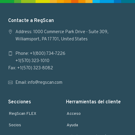
F
Contacte a RegScan
o
Address: 1000 Commerce Park Drive - Suite 309,
Williamsport, PA 17701, United States
o
Phone: +1(800) 734-7226
t
+1(570) 323-1010
e
Fax: +1(570) 323-8082
r
Email:
info@regscan.com
Secciones
Herramientas del cliente
RegScan FLEX
Acceso
Socios
Ayuda