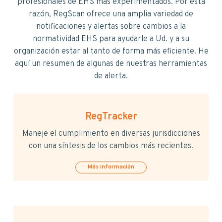
v
n
profesionales de EHS más experimentados. Por esta
i
t
razón, RegScan ofrece una amplia variedad de
g
notificaciones y alertas sobre cambios a la
a
normatividad EHS para ayudarle a Ud. y a su
t
organización estar al tanto de forma más eficiente. He
i
aquí un resumen de algunas de nuestras herramientas
o
de alerta.
n
RegTracker
Maneje el cumplimiento en diversas jurisdicciones
con una síntesis de los cambios más recientes.
Más información