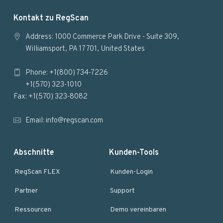
F
Kontakt zu RegScan
o
Address: 1000 Commerce Park Drive - Suite 309,
Williamsport, PA 17701, United States
o
Phone: +1(800) 734-7226
t
+1(570) 323-1010
e
Fax: +1(570) 323-8082
r
Email:
info@regscan.com
Abschnitte
Kunden-Tools
RegScan FLEX
Kunden-Login
Partner
Support
Ressourcen
Demo vereinbaren