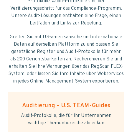
v
n
Protokolle. Audit-Protokolle sind der
i
t
Verifizierungsschritt für das Compliance-Programm.
g
Unsere Audit-Lösungen enthalten eine Frage, einen
a
Leitfaden und Links zur Regelung.
t
i
Greifen Sie auf US-amerikanische und internationale
o
Daten auf derselben Plattform zu und passen Sie
n
gesetzliche Register und Audit-Protokolle für mehr
als 200 Gerichtsbarkeiten an. Recherchieren Sie und
erhalten Sie Ihre Warnungen über das RegScan FLEX-
System, oder lassen Sie Ihre Inhalte über Webservices
in jedes Online-Management-System exportieren.
Auditierung – U.S. TEAM-Guides
Audit-Protokolle, die für Ihr Unternehmen
wichtige Themenbereiche abdecken